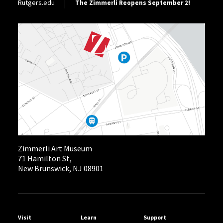
Footer Utility
Rutgers.edu
The Zimmerli Reopens September 2!
Zimmerli Art Museum
71 Hamilton St,
New Brunswick, NJ 08901
Helpful Links
Visit
Learn
Support