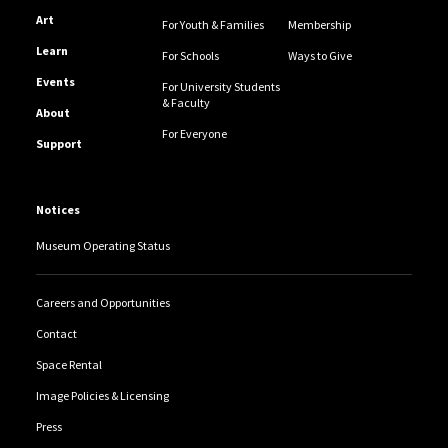
Art
For Youth & Families
Membership
Learn
For Schools
Ways to Give
Events
For University Students
& Faculty
About
For Everyone
Support
Notices
Museum Operating Status
Careers and Opportunities
Contact
Space Rental
Image Policies & Licensing
Press